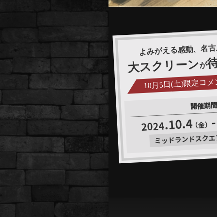
よみがえる感動、名古
待
大スクリーン
が
10月5日(土)限定コ
開催期
-
.10.4
2024
（金）
ミッドランドスクエ