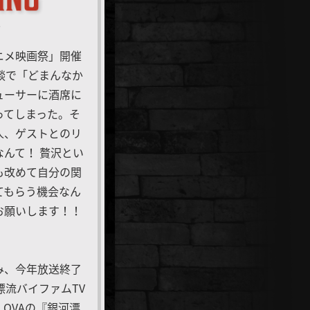
つ
ニメ映画祭」開催
談で「どまんなか
ューサーに酒席に
ってしまった。そ
人、ゲストとのリ
んて！ 贅沢とい
も改めて自分の関
てもらう機会なん
お願いします！！
み、今年放送終了
漂流バイファムTV
、OVAの『銀河漂