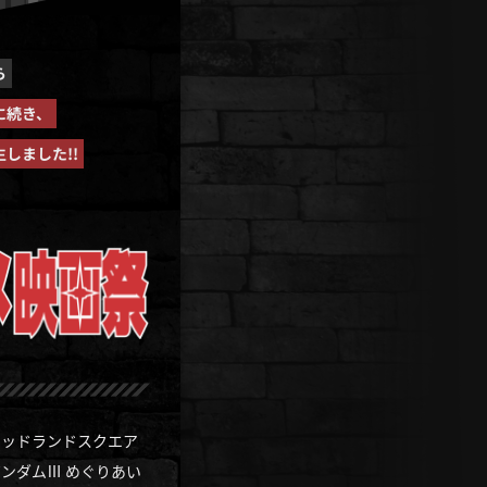
ら
に続き、
しました!!
ミッドランドスクエア
ンダムⅢ めぐりあい