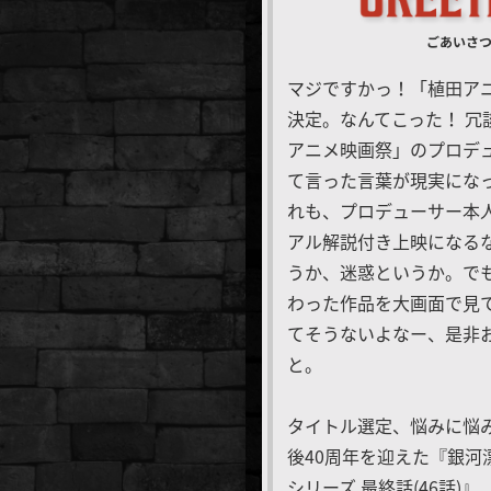
ごあいさ
マジですかっ！「植田ア
決定。なんてこった！ 冗
アニメ映画祭」のプロデ
て言った言葉が現実にな
れも、プロデューサー本
アル解説付き上映になるな
うか、迷惑というか。で
わった作品を大画面で見
てそうないよなー、是非
と。
タイトル選定、悩みに悩
後40周年を迎えた『銀河
シリーズ 最終話(46話)』