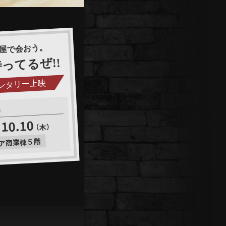
屋で会おう。
ってるぜ!!
メンタリー上映
間
 10.10
（木）
ア商業棟５階