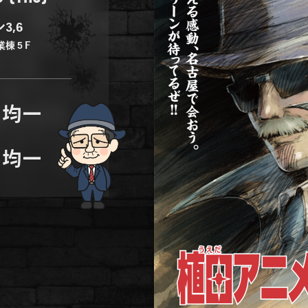
3,6
業棟５F
均一
均一