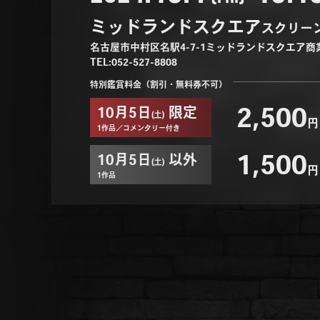
ミッドランドスクエア
スクリーン
名古屋市中村区名駅4-7-1ミッドランドスクエア商
TEL:052-527-8808
特別鑑賞料金
（割引・無料券不可）
2,500
10月5日
限定
(土)
円
1作品／コメンタリー付き
1,500
10月5日
以外
(土)
円
1作品