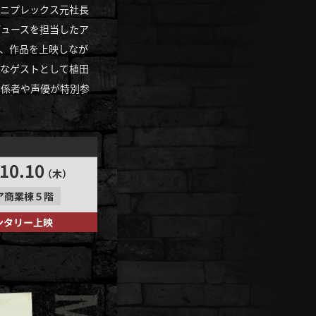
ニプレックス元社長
ュースを担当したア
、作品を上映しなが
なゲストとして植田
関係者や声優が特別参
 10.10
（木）
ア商業棟５階
メンタリー上映