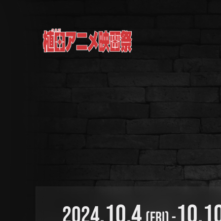
.10.4
10.1
2024
(FRI) -