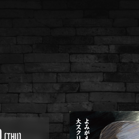
0
(THU)