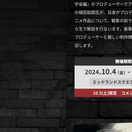
宇宙編』のプロデューサーでア
の植田益朗氏が、自身がプロデ
ニメ作品について、観客の前で
ら生で解説を行ないます。豪華
プロデューサーと親しい制作
加します。
開催期間
.10.4
-
2024
（金）
ミッドランドスクエ
10.5(土)限定 コ